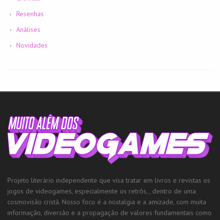
Resenhas
Análises
Novidades
Projeto literário independente que visa tratar em livros e revistas os
jogos de videogames, especialmente os retrôs, , dentro de uma
cosmovisão cristã. Nosso foco é a nostalgia e a amizade, com muita
informação, diversão e a propagação de valores fundamentais como