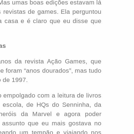
 Mas umas boas edições estavam lá
 revistas de games. Ela perguntou
a casa e é claro que eu disse que
as
os da revista Ação Games, que
e foram “anos dourados”, mas tudo
 de 1997.
empolgado com a leitura de livros
 da escola, de HQs do Senninha, da
eróis da Marvel e agora poder
o assunto que eu mais gostava no
heando um tempão e viajando nos