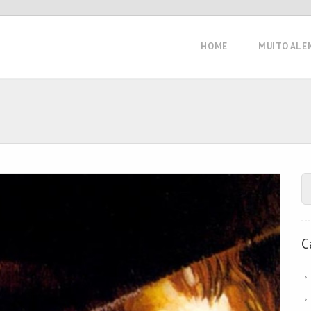
HOME
MUITO ALE
C