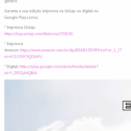
gênero.
Garanta a sua edição impressa na Uiclap ou digital no
Google Play Livros:
* Impressa Uiclap:
https://loja.uiclap.com/titulo/ua155850/
* Impressa
Amazon:
https://www.amazon.com.br/dp/B0GR15DVR9/ref=sr_1_2?
m=A2S15SF5QO6JFU
* Digital:
https://play.google.com/store/books/details?
id=Y_DFEQAAQBAJ