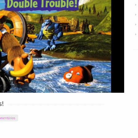
s!
mentários