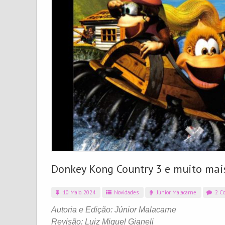
Donkey Kong Country 3 e muito mai
10 Maio. 2024
Novidades
Júnior Malacarne
2 Co
Autoria e Edição: Júnior Malacarne
Revisão: Luiz Miguel Gianeli