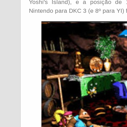
Yoshi's Island), e a posição de
Nintendo para DKC 3 (e 8º para YI)