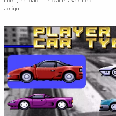
corre, se não… é Race Over meu
amigo!