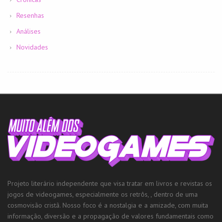
Resenhas
Análises
Novidades
Projeto literário independente que visa tratar em livros e revistas os
jogos de videogames, especialmente os retrôs, , dentro de uma
cosmovisão cristã. Nosso foco é a nostalgia e a amizade, com muita
informação, diversão e a propagação de valores fundamentais como