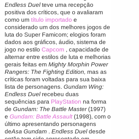
Endless Duel
teve uma recepção
positiva dos críticos, que o avaliaram
como um
título importado
e
considerado um dos melhores jogos de
luta do Super Famicom; elogios foram
dados aos gráficos, áudio, sistema de
jogo no estilo
Capcom
, capacidade de
alternar entre estilos de luta e melhorias
gerais feitas em
Mighty Morphin Power
Rangers: The Fighting Edition,
mas as
críticas foram voltadas para sua baixa
lista de personagens.
Gundam Wing:
Endless Duel
recebeu duas
sequências para
PlayStation
na forma
de
Gundam: The Battle Master
(1997)
e
Gundam: Battle Assault
(1998), com o
último apresentando personagens
de
Asa Gundam
.
Endless Duel
desde
então tem sido apresentado em