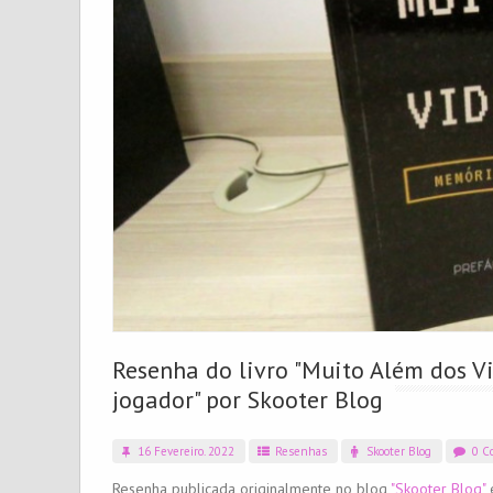
Resenha do livro "Muito Além dos 
jogador" por Skooter Blog
16 Fevereiro. 2022
Resenhas
Skooter Blog
0 Co
Resenha publicada originalmente no blog
"Skooter Blog"