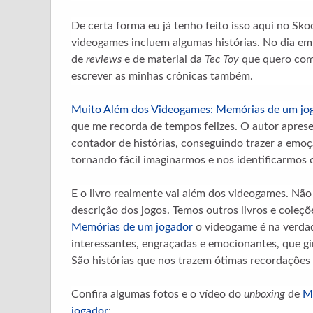
De certa forma eu já tenho feito isso aqui no Sko
videogames incluem algumas histórias. No dia em q
de
reviews
e de material da
Tec Toy
que quero comp
escrever as minhas crônicas também.
Muito Além dos Videogames: Memórias de um jo
que me recorda de tempos felizes. O autor apres
contador de histórias, conseguindo trazer a emo
tornando fácil imaginarmos e nos identificarmos 
E o livro realmente vai além dos videogames. Não 
descrição dos jogos. Temos outros livros e coleçõ
Memórias de um jogador
o videogame é na verda
interessantes, engraçadas e emocionantes, que g
São histórias que nos trazem ótimas recordações 
Confira algumas fotos e o vídeo do
unboxing
de
M
jogador
: