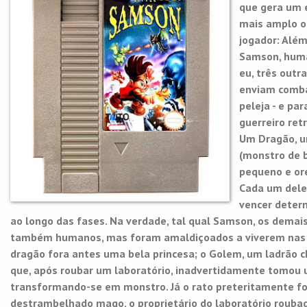
que gera um
mais amplo o
jogador: Além
Samson, hum
eu, três outr
enviam comba
peleja - e par
guerreiro ret
Um Dragão, 
(monstro de 
pequeno e ore
Cada um deles
vencer deter
ao longo das fases. Na verdade, tal qual Samson, os demais
também humanos, mas foram amaldiçoados a viverem nas 
dragão fora antes uma bela princesa; o Golem, um ladrã
que, após roubar um laboratório, inadvertidamente tomou
transformando-se em monstro. Já o rato preteritamente f
destrambelhado mago, o proprietário do laboratório roub