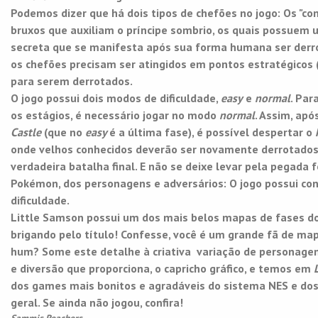
Podemos dizer que há dois tipos de chefões no jogo: Os "co
bruxos que auxiliam o príncipe sombrio, os quais possuem
secreta que se manifesta após sua forma humana ser derro
os chefões precisam ser atingidos em pontos estratégicos (
para serem derrotados.
O jogo possui dois modos de dificuldade,
easy
e
normal
. Par
os estágios, é necessário jogar no modo
normal
. Assim, apó
Castle
(que no
easy
é a última fase), é possível despertar o
onde velhos conhecidos deverão ser novamente derrotados
verdadeira batalha final. E não se deixe levar pela pegada f
Pokémon, dos personagens e adversários: O jogo possui con
dificuldade.
Little Samson possui um dos mais belos mapas de fases dos
brigando pelo título! Confesse, você é um grande fã de map
hum? Some este detalhe à criativa variação de personagens
e diversão que proporciona, o capricho gráfico, e temos em
dos games mais bonitos e agradáveis do sistema NES e dos
geral. Se ainda não jogou, confira!
Sammis Reachers