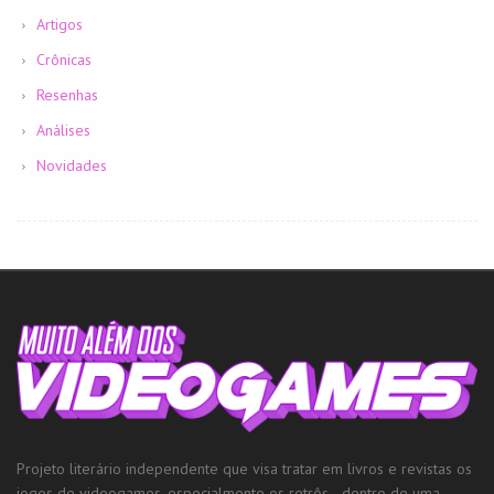
Artigos
Crônicas
Resenhas
Análises
Novidades
Projeto literário independente que visa tratar em livros e revistas os
jogos de videogames, especialmente os retrôs, , dentro de uma