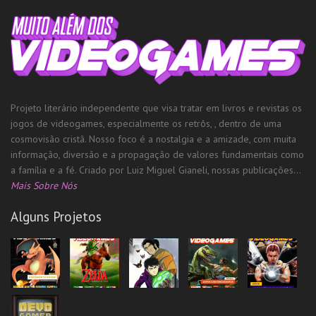
Projeto literário independente que visa tratar em livros e revistas os
jogos de videogames, especialmente os retrôs, , dentro de uma
cosmovisão cristã. Nosso foco é a nostalgia e a amizade, com muita
informação, diversão e a propagação de valores fundamentais como
a família e a fé. Criado por Luiz Miguel Gianeli, nossas publicações...
Mais Sobre Nós
Alguns Projetos