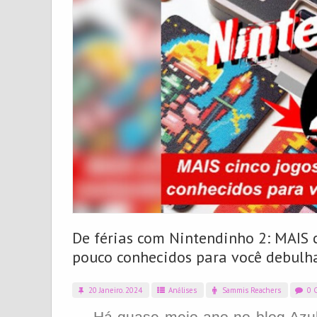
De férias com Nintendinho 2: MAIS 
pouco conhecidos para você debulha
20 Janeiro. 2024
Análises
Sammis Reachers
0 C
Há quase meio ano no blog Azul C