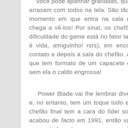
Você pode apanhar granadas, que 
arrasam com todos na tela. São tão
momento em que entra na sala d
chega a vê-los! Por sinal, os che
dificuldade do game está no fator labi
é vida, amiguinho! rsrs), em en
contato e depois a sala do chefão. 
que tem formato de um capacete e
sem ela o caldo engrossa!
Power Blade vai lhe lembrar diver
e, no entanto, tem um toque todo es
chefão final tem a cara do líder s
acabou
de facto
em 1991, então va