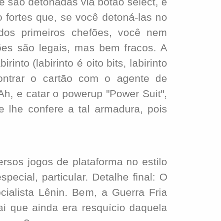
são detonadas via botão select, e
 fortes que, se você detoná-las no
os primeiros chefões, você nem
fões são legais, mas bem fracos. A
rinto (labirinto é oito bits, labirinto
contrar o cartão com o agente de
Ah, e catar o powerup "Power Suit",
 lhe confere a tal armadura, pois
sos jogos de plataforma no estilo
pecial, particular. Detalhe final: O
ocialista Lênin. Bem, a Guerra Fria
i que ainda era resquício daquela