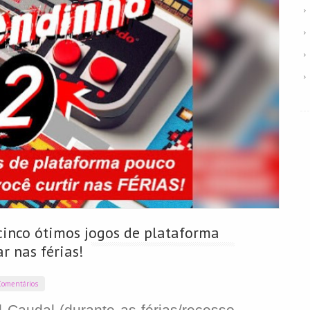
cinco ótimos jogos de plataforma
r nas férias!
omentários
audal (durante as férias/recesso